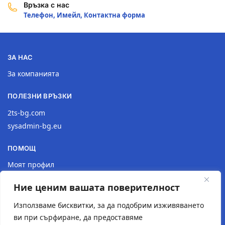
Връзка с нас
Телефон, Имейл, Контактна форма
ЗА НАС
За компанията
ПОЛЕЗНИ ВРЪЗКИ
2ts-bg.com
sysadmin-bg.eu
ПОМОЩ
Моят профил
Доставка
Ние ценим вашата поверителност
Връщане на продукт
Политика за поверителност
Използваме бисквитки, за да подобрим изживяването
ви при сърфиране, да предоставяме