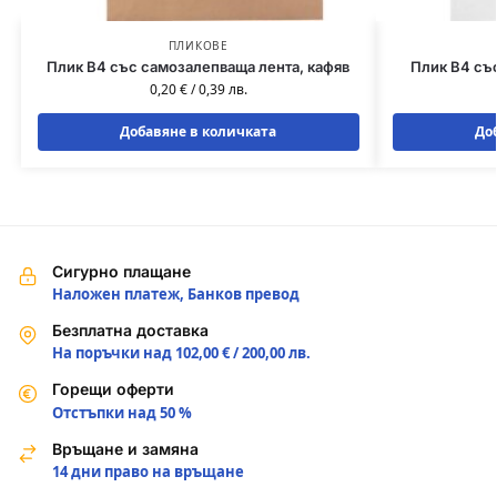
ПЛИКОВЕ
Плик B4 със самозалепваща лента, кафяв
Плик B4 съ
0,20
€
/
0,39
лв.
Добавяне в количката
До
Сигурно плащане
Наложен платеж, Банков превод
Безплатна доставка
На поръчки над 102,00 € / 200,00 лв.
Горещи оферти
Отстъпки над 50 %
Връщане и замяна
14 дни право на връщане