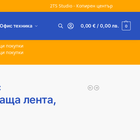
2TS Studio - Копирен център
Офис техника
0,00
€
/ 0,00
лв.
0
Търсене
щи покупки
щи покупки
с
аща лента,