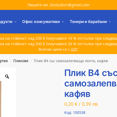
Пишете ни: 2tsstudio1@gmail.com
одукти
Офис консумативи
Тонери и барабани
ка на стойност над 250 € получавате 10 % отстъпка при следва
ка на стойност над 500 € получавате 20 % отстъпка при следва
Всички цени са с ДДС
артия
Пликове
Плик B4 със самозалепваща лента, кафяв
/
/
Плик B4 съ
самозалепв
кафяв
0,20
€
/
0,39
лв.
Код: 100538