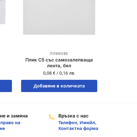
ПЛИКОВЕ
Плик C5 със самозалепваща
лента, бял
0,08
€
/
0,16
лв.
Добавяне в количката
не и замяна
Връзка с нас
 право на
Телефон, Имейл,
не
Контактна форма