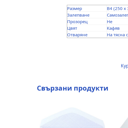
Размер
B4 (250 x
Залепване
Самозале
Прозорец
Не
Цвят
Кафяв
Отваряне
На тясна 
Кур
Свързани продукти