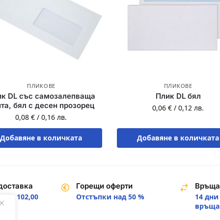
ПЛИКОВЕ
ПЛИКОВЕ
ик DL със самозалепваща
Плик DL бял
та, бял с десен прозорец
0,06
€
/
0,12
лв.
0,08
€
/
0,16
лв.
Добавяне в количката
Добавяне в количката
доставка
Горещи оферти
Връща
над 102,00
Отстъпки над 50 %
14 дни
.
връща