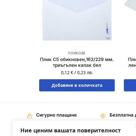
ПЛИКОВЕ
Плик C5 обикновен,162/229 мм.
Пл
триъгълен капак бял
лен
0,12
€
/
0,23
лв.
Добавяне в количката
Сигурно плащане
Безплатна 
Наложен платеж,
На поръчки 
Банков превод
€ / 200,00 лв
Ние ценим вашата поверителност