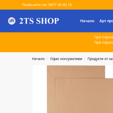
Позвънете ни: 0877 30 40 18
Търсене
Начало
Арт пр
При поръч
При поръч
Начало
Офис консумативи
Продукти от х
/
/