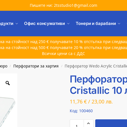
Пишете ни: 2tsstudio1@gmail.com
одукти
Офис консумативи
Тонери и барабани
ка на стойност над 250 € получавате 10 % отстъпка при следва
ка на стойност над 500 € получавате 20 % отстъпка при следва
Всички цени са с ДДС
бюро
Перфоратори за хартия
Перфоратор Wedo Acrylic Cristalli
/
/
Перфоратор
Cristallic 10
11,76
€
/
23,00
лв.
Код: 100460