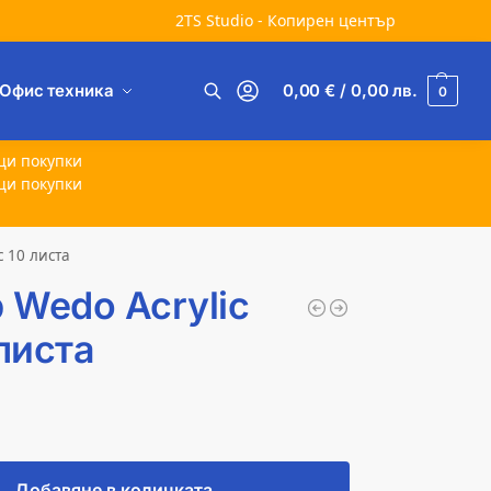
2TS Studio - Копирен център
Офис техника
0,00
€
/ 0,00
лв.
0
Търсене
щи покупки
щи покупки
c 10 листа
 Wedo Acrylic
 листа
Добавяне в количката