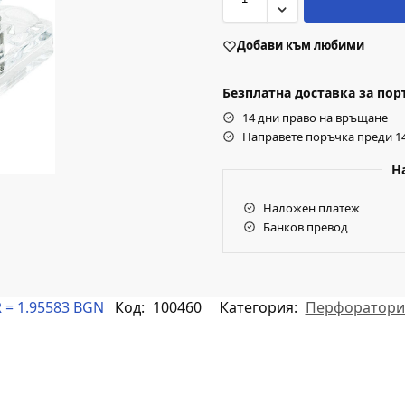
Добави към любими
Безплатна доставка за поръч
14 дни право на връщане
Направете поръчка преди 14
Н
Наложен платеж
Банков превод
 = 1.95583 BGN
Код:
100460
Категория:
Перфоратори 