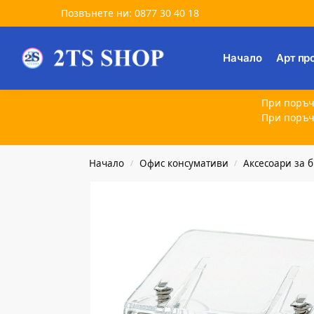
Позвънете ни: 0877 30 40 18
Търсене
Начало
Арт пр
При поръч
При поръч
Начало
Офис консумативи
Аксесоари за 
/
/