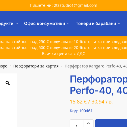
Пишете ни: 2tsstudio1@gmail.com
одукти
Офис консумативи
Тонери и барабани
ка на стойност над 250 € получавате 10 % отстъпка при следва
ка на стойност над 500 € получавате 20 % отстъпка при следва
Всички цени са с ДДС
бюро
Перфоратори за хартия
Перфоратор Kangaro Perfo-40, 4
/
/
Перфоратор
Perfo-40, 4
15,82
€
/
30,94
лв.
Код: 100461