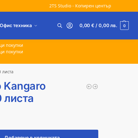
2TS Studio - Копирен център
Офис техника
0,00
€
/ 0,00
лв.
0
Търсене
щи покупки
щи покупки
0 листа
 Kangaro
0 листа
Добавяне в количката