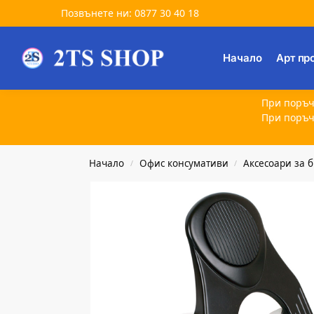
Позвънете ни: 0877 30 40 18
Търсене
Начало
Арт пр
При поръч
При поръч
Начало
Офис консумативи
Аксесоари за 
/
/