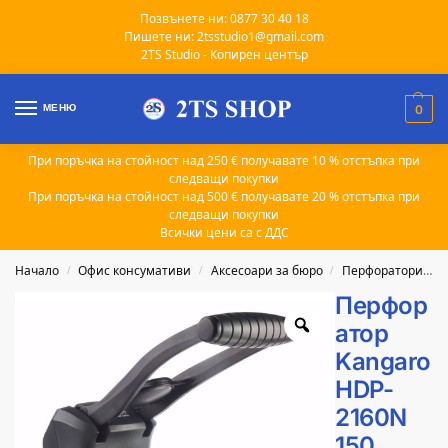
Позвънете ни: 0877 30 40 18
Пишете ни: 2tsstudio1@gmail.com
2TS Studio - Копирен център
МЕНЮ
0
При поръчка на стойност над 250 € получавате 10 % отстъпка при
следващи покупки
При поръчка на стойност над 500 € получавате 20 % отстъпка при
следващи покупки
Всички цени са с ДДС
Начало
Офис консумативи
Аксесоари за бюро
Перфоратори за хартия
/
/
/
Перфор
атор
Kangaro
HDP-
2160N
150