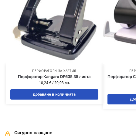
ПЕРФОРАТОРИ ЗА ХАРТИЯ
ПЕР
Перфоратор Kangaro DP635 35 листа
Перфоратор Ce
10,24
€
/
20,03
лв.
Добавяне в количката
До
Сигурно плащане