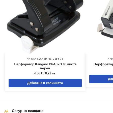
ПЕРФОРАТОРИ ЗА ХАРТИЯ
ПЕР
Перфоратор Kangaro DP482G 16 листа
Перфоратор
черен
4,56
€
/
8,92
лв.
До
Добавяне в количката
Сигурно плащане