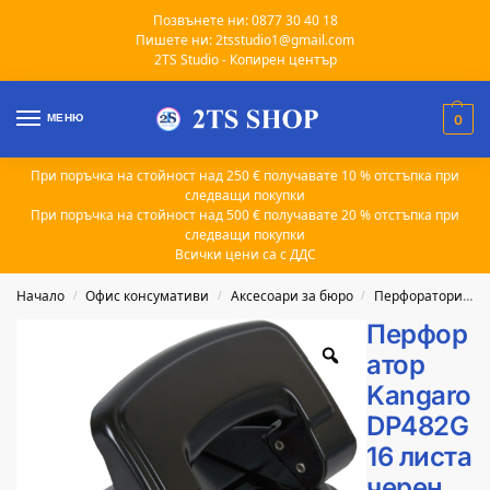
Позвънете ни: 0877 30 40 18
Пишете ни: 2tsstudio1@gmail.com
2TS Studio - Копирен център
МЕНЮ
0
При поръчка на стойност над 250 € получавате 10 % отстъпка при
следващи покупки
При поръчка на стойност над 500 € получавате 20 % отстъпка при
следващи покупки
Всички цени са с ДДС
Начало
Офис консумативи
Аксесоари за бюро
Перфоратори за хартия
/
/
/
Перфор
атор
Kangaro
DP482G
16 листа
черен