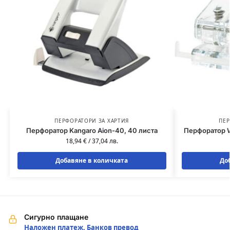
ПЕРФОРАТОРИ ЗА ХАРТИЯ
ПЕР
Перфоратор Kangaro Aion-40, 40 листа
Перфоратор We
18,94
€
/
37,04
лв.
Добавяне в количката
До
Сигурно плащане
Наложен платеж, Банков превод