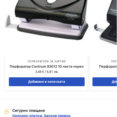
ПЕРФОРАТОРИ ЗА ХАРТИЯ
ПЕР
Перфоратор Centrum 83012 10 листа черен
Перфорато
3,48
€
/
6,81
лв.
Добавяне в количката
До
Сигурно плащане
Наложен платеж, Банков превод