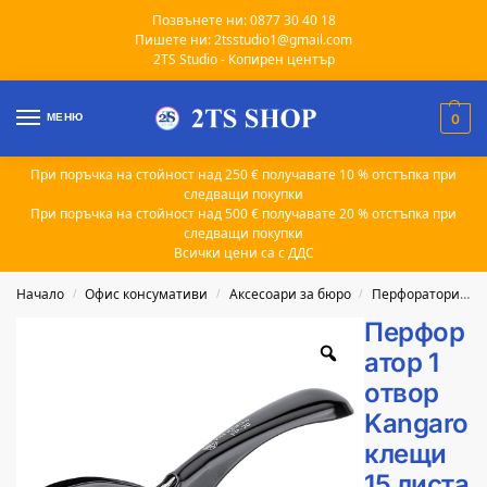
Позвънете ни: 0877 30 40 18
Пишете ни: 2tsstudio1@gmail.com
2TS Studio - Копирен център
МЕНЮ
0
При поръчка на стойност над 250 € получавате 10 % отстъпка при
следващи покупки
При поръчка на стойност над 500 € получавате 20 % отстъпка при
следващи покупки
Всички цени са с ДДС
Начало
Офис консумативи
Аксесоари за бюро
Перфоратори за хартия
/
/
/
Перфор
атор 1
отвор
Kangaro
клещи
15 листа