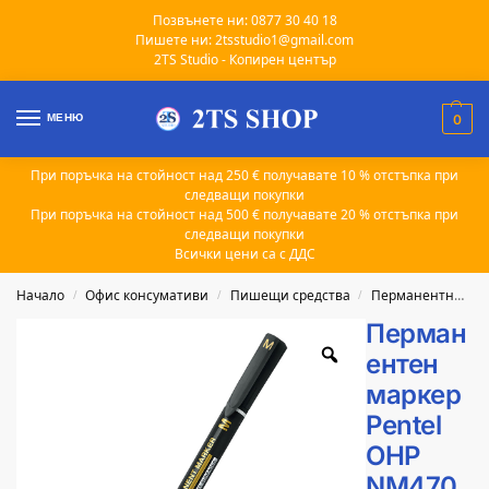
Позвънете ни: 0877 30 40 18
Пишете ни: 2tsstudio1@gmail.com
2TS Studio - Копирен център
МЕНЮ
0
При поръчка на стойност над 250 € получавате 10 % отстъпка при
следващи покупки
При поръчка на стойност над 500 € получавате 20 % отстъпка при
следващи покупки
Всички цени са с ДДС
Начало
Офис консумативи
Пишещи средства
Перманентни маркери
/
/
/
Перман
ентен
маркер
Pentel
OHP
NM470