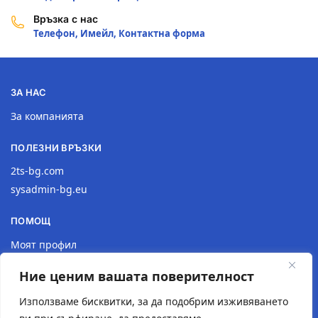
Връзка с нас
Телефон, Имейл, Контактна форма
ЗА НАС
За компанията
ПОЛЕЗНИ ВРЪЗКИ
2ts-bg.com
sysadmin-bg.eu
ПОМОЩ
Моят профил
Доставка
Ние ценим вашата поверителност
Връщане на продукт
Политика за поверителност
Използваме бисквитки, за да подобрим изживяването