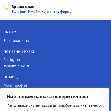
Връзка с нас
Телефон, Имейл, Контактна форма
ЗА НАС
За компанията
ПОЛЕЗНИ ВРЪЗКИ
2ts-bg.com
sysadmin-bg.eu
ПОМОЩ
Моят профил
Доставка
Ние ценим вашата поверителност
Връщане на продукт
Политика за поверителност
Използваме бисквитки, за да подобрим изживяването