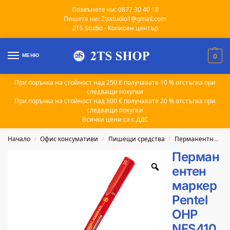
Позвънете ни: 0877 30 40 18
Пишете ни: 2tsstudio1@gmail.com
2TS Studio - Копирен център
МЕНЮ
0
При поръчка на стойност над 250 € получавате 10 % отстъпка при
следващи покупки
При поръчка на стойност над 500 € получавате 20 % отстъпка при
следващи покупки
Всички цени са с ДДС
Начало
Офис консумативи
Пишещи средства
Перманентни маркери
/
/
/
Перман
ентен
маркер
Pentel
OHP
NFS410