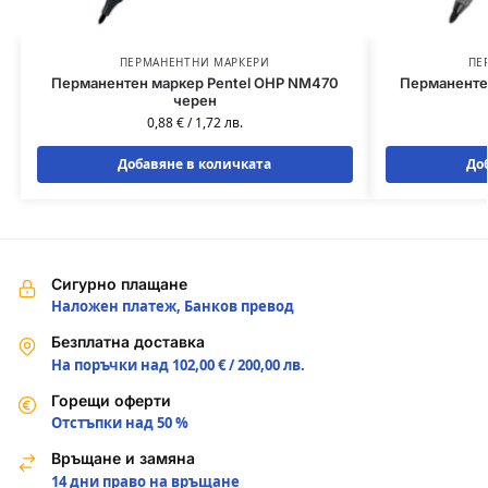
ПЕРМАНЕНТНИ МАРКЕРИ
ПЕ
Перманентен маркер Pentel OHP NM470
Перманентен
черен
0,88
€
/
1,72
лв.
Добавяне в количката
До
Сигурно плащане
Наложен платеж, Банков превод
Безплатна доставка
На поръчки над 102,00 € / 200,00 лв.
Горещи оферти
Отстъпки над 50 %
Връщане и замяна
14 дни право на връщане