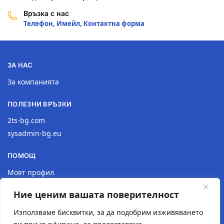
Връзка с нас
Телефон, Имейл, Контактна форма
ЗА НАС
За компанията
ПОЛЕЗНИ ВРЪЗКИ
2ts-bg.com
sysadmin-bg.eu
ПОМОЩ
Моят профил
Доставка
Ние ценим вашата поверителност
Връщане на продукт
Политика за поверителност
Използваме бисквитки, за да подобрим изживяването