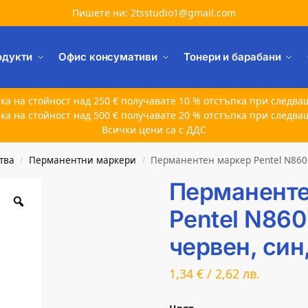
Пишете ни: 2tsstudio1@gmail.com
одукти
Офис консумативи
Тонери и барабани
ка на стойност над 250 € получавате 10 % отстъпка при следва
ка на стойност над 500 € получавате 20 % отстъпка при следва
Всички цени са с ДДС
тва
Перманентни маркери
Перманентен маркер Pentel N860 
/
/
Перманенте
Pentel N860
червен, син
1,34
€
/
2,62
лв.