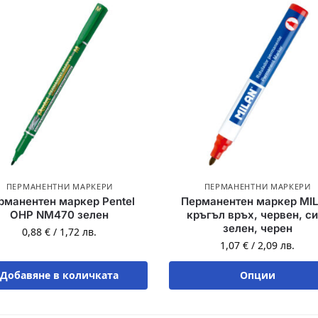
ПЕРМАНЕНТНИ МАРКЕРИ
ПЕРМАНЕНТНИ МАРКЕРИ
рманентен маркер Pentel
Перманентен маркер MI
OHP NM470 зелен
кръгъл връх, червен, си
зелен, черен
0,88
€
/
1,72
лв.
1,07
€
/
2,09
лв.
Добавяне в количката
Опции