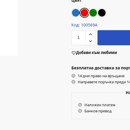
Цвят
Код: 100569A
Добави към любими
Безплатна доставка за поръч
14 дни право на връщане
Направете поръчка преди 14
Н
Наложен платеж
Банков превод