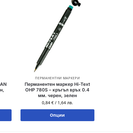
ПЕРМАНЕНТНИ МАРКЕРИ
LAN
Перманентен маркер Hi-Text
н,
OHP 780S – кръгъл връх 0.4
мм. черен, зелен
0,84
€
/
1,64
лв.
Опции