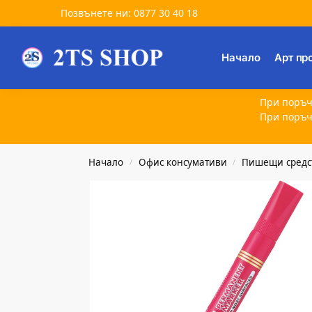
Позвънете ни: 0877 30 40 18
Търсене
Начало
Арт пр
При поръч
При поръч
Начало
Офис консумативи
Пишещи средс
/
/