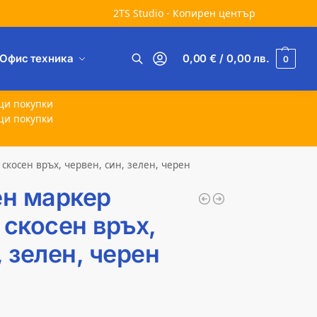
2TS Studio - Копирен център
Офис техника
0,00
€
/ 0,00
лв.
0
Търсене
щи покупки
щи покупки
скосен връх, червен, син, зелен, черен
н маркер
 скосен връх,
, зелен, черен