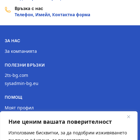
Връзка с нас
Телефон, Имейл, Контактна форма
ЗА НАС
За компанията
ПОЛЕЗНИ ВРЪЗКИ
2ts-bg.com
sysadmin-bg.eu
ПОМОЩ
Моят профил
Доставка
Ние ценим вашата поверителност
Връщане на продукт
Политика за поверителност
Използваме бисквитки, за да подобрим изживяването