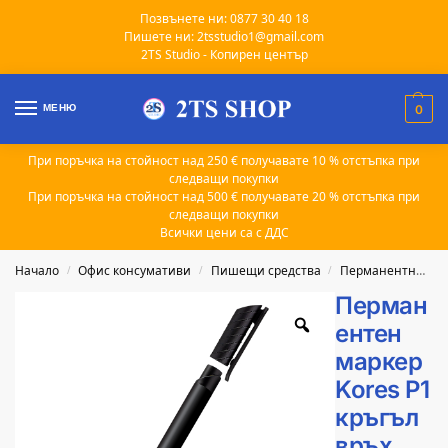
Позвънете ни: 0877 30 40 18
Пишете ни: 2tsstudio1@gmail.com
2TS Studio - Копирен център
МЕНЮ
0
При поръчка на стойност над 250 € получавате 10 % отстъпка при
следващи покупки
При поръчка на стойност над 500 € получавате 20 % отстъпка при
следващи покупки
Всички цени са с ДДС
Начало
Офис консумативи
Пишещи средства
Перманентни маркери
/
/
/
Перман
ентен
маркер
Kores P1
кръгъл
връх,