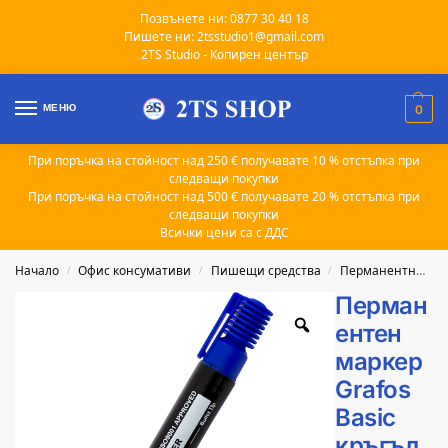
Позвънете ни: 0877 30 40 18
Пишете ни: 2tsstudio1@gmail.com
2TS Studio - Копирен център
МЕНЮ
0
При поръчка на стойност над 250 € получавате 10 % отстъпка при
следващи покупки
При поръчка на стойност над 500 € получавате 20 % отстъпка при
следващи покупки
Всички цени са с ДДС
Начало
Офис консумативи
Пишещи средства
Перманентни маркери
/
/
/
Перман
ентен
маркер
Grafos
Basic
кръгъл