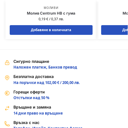
МОЛИВИ
Молив Centrum HB с гума
Мо
0,19
€
/
0,37
лв.
Добавяне в количката
До
Сигурно плащане
Наложен платеж, Банков превод
Безплатна доставка
На поръчки над 102,00 € / 200,00 лв.
Горещи оферти
Отстъпки над 50 %
Връщане и замяна
14 дни право на връщане
Връзка с нас