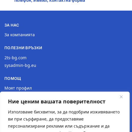
Телефон, Имейл, Контактна форма
ЗА НАС
За компанията
ПОЛЕЗНИ ВРЪЗКИ
2ts-bg.com
sysadmin-bg.eu
ПОМОЩ
Моят профил
Доставка
Ние ценим вашата поверителност
Връщане на продукт
Политика за поверителност
Използваме бисквитки, за да подобрим изживяването
ви при сърфиране, да предоставяме
КОНТАКТИ
персонализирани реклами или съдържание и да