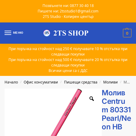
Позвънете ни: 0877 30 40 18
Пишете ни: 2tsstudio1@gmail.com
2TS Studio - Копирен център
МЕНЮ
0
При поръчка на стойност над 250 € получавате 10 % отстъпка при
следващи покупки
При поръчка на стойност над 500 € получавате 20 % отстъпка при
следващи покупки
Всички цени са с ДДС
Начало
Офис консумативи
Пишещи средства
Моливи
Молив Centrum 80331 Pearl/Neon HB
/
/
/
/
Молив
Centru
m 80331
Pearl/Ne
on HB