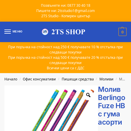
Позвънете ни: 0877 30 40 18
Пишете ни: 2tsstudio1@gmail.com
2TS Studio - Копирен център
МЕНЮ
0
При поръчка на стойност над 250 € получавате 10 % отстъпка при
следващи покупки
При поръчка на стойност над 500 € получавате 20 % отстъпка при
следващи покупки
Всички цени са с ДДС
Начало
Офис консумативи
Пишещи средства
Моливи
Молив Berlingo Fuze HB с гума асорти
/
/
/
/
Молив
Berlingo
Fuze HB
с гума
асорти