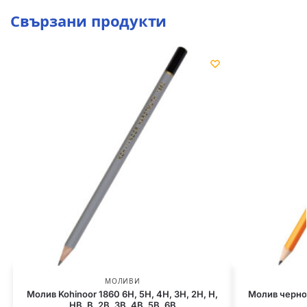
Свързани продукти
МОЛИВИ
Молив Kohinoor 1860 6H, 5H, 4H, 3H, 2H, H,
Молив черно
HB, B, 2B, 3B, 4B, 5B, 6B