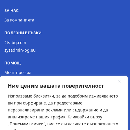
ЗА НАС
За компанията
ПОЛЕЗНИ ВРЪЗКИ
2ts-bg.com
sysadmin-bg.eu
ПОМОЩ
Моят профил
Доставка
Ние ценим вашата поверителност
Връщане на продукт
Политика за поверителност
Използваме бисквитки, за да подобрим изживяването
ви при сърфиране, да предоставяме
КОНТАКТИ
персонализирани реклами или съдържание и да
анализираме нашия трафик. Кликвайки върху
Местоположение
„Приемам всички“, вие се съгласявате с използването
Контактна форма