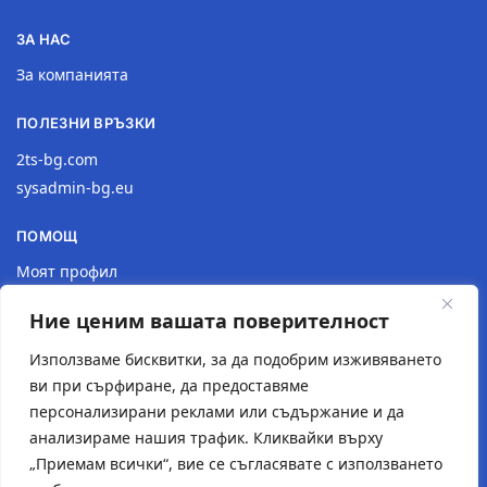
ЗА НАС
За компанията
ПОЛЕЗНИ ВРЪЗКИ
2ts-bg.com
sysadmin-bg.eu
ПОМОЩ
Моят профил
Доставка
Ние ценим вашата поверителност
Връщане на продукт
Политика за поверителност
Използваме бисквитки, за да подобрим изживяването
ви при сърфиране, да предоставяме
КОНТАКТИ
персонализирани реклами или съдържание и да
анализираме нашия трафик. Кликвайки върху
Местоположение
„Приемам всички“, вие се съгласявате с използването
Контактна форма