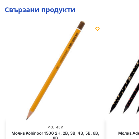
Свързани продукти
МОЛИВИ
Молив Kohinoor 1500 2H, 2B, 3B, 4B, 5B, 6B,
Молив Adel
8B