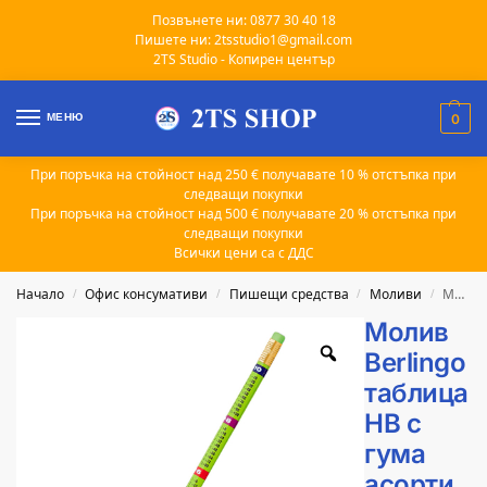
Позвънете ни: 0877 30 40 18
Пишете ни: 2tsstudio1@gmail.com
2TS Studio - Копирен център
МЕНЮ
0
При поръчка на стойност над 250 € получавате 10 % отстъпка при
следващи покупки
При поръчка на стойност над 500 € получавате 20 % отстъпка при
следващи покупки
Всички цени са с ДДС
Начало
Офис консумативи
Пишещи средства
Моливи
Молив Berlingo таблица HB с гума асорти
/
/
/
/
Молив
Berlingo
таблица
HB с
гума
асорти