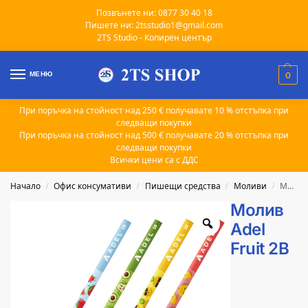
Позвънете ни: 0877 30 40 18
Пишете ни: 2tsstudio1@gmail.com
2TS Studio - Копирен център
МЕНЮ
0
При поръчка на стойност над 250 € получавате 10 % отстъпка при
следващи покупки
При поръчка на стойност над 500 € получавате 20 % отстъпка при
следващи покупки
Всички цени са с ДДС
Начало
Офис консумативи
Пишещи средства
Моливи
Молив Adel Fruit 2B
/
/
/
/
Молив
Adel
Fruit 2B