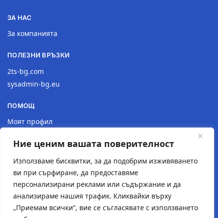
ЗА НАС
За компанията
ПОЛЕЗНИ ВРЪЗКИ
2ts-bg.com
sysadmin-bg.eu
ПОМОЩ
Моят профил
Доставка
Ние ценим вашата поверителност
Връщане на продукт
Политика за поверителност
Използваме бисквитки, за да подобрим изживяването
ви при сърфиране, да предоставяме
КОНТАКТИ
персонализирани реклами или съдържание и да
анализираме нашия трафик. Кликвайки върху
Местоположение
„Приемам всички“, вие се съгласявате с използването
Контактна форма