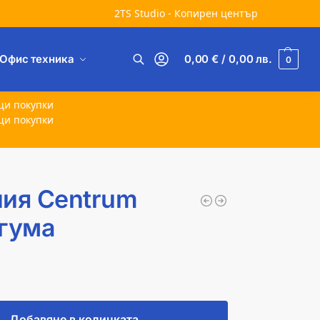
2TS Studio - Копирен център
Офис техника
0,00
€
/ 0,00
лв.
0
Търсене
щи покупки
щи покупки
ния Centrum
 гума
Добавяне в количката