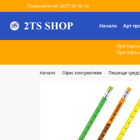
Позвънете ни: 0877 30 40 18
Търсене
Начало
Арт пр
При поръч
При поръч
Начало
Офис консумативи
Пишещи средс
/
/