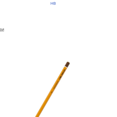
HB
ви