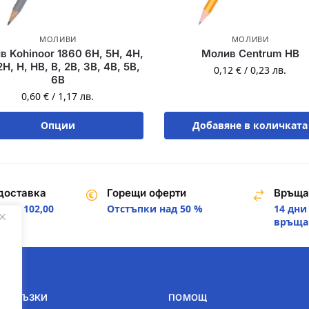
МОЛИВИ
МОЛИВИ
 Kohinoor 1860 6H, 5H, 4H,
Молив Centrum HB
2H, H, HB, B, 2B, 3B, 4B, 5B,
0,12
€
/
0,23
лв.
6B
0,60
€
/
1,17
лв.
Опции
Добавяне в количката
доставка
Горещи оферти
Връща
над 102,00
Отстъпки над 50 %
14 дни
.
връща
И ВРЪЗКИ
ПОМОЩ