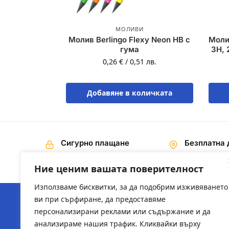
МОЛИВИ
Молив Berlingo Flexy Neon HB с
Молив
гума
3H, 
0,26
€
/
0,51
лв.
Добавяне в количката
Сигурно плащане
Безплатна 
Наложен платеж,
На поръчки 
Банков превод
€ / 200,00 лв
Ние ценим вашата поверителност
Използваме бисквитки, за да подобрим изживяването
ви при сърфиране, да предоставяме
персонализирани реклами или съдържание и да
ЗА НАС
ПОЛЕЗН
анализираме нашия трафик. Кликвайки върху