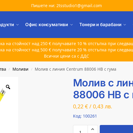
Пишете ни: 2tsstudio1@gmail.com
одукти
Офис консумативи
Тонери и барабани
ка на стойност над 250 € получавате 10 % отстъпка при следва
ка на стойност над 500 € получавате 20 % отстъпка при следва
Всички цени са с ДДС
тва
Моливи
Молив с линия Centrum 88006 HB с гума
/
/
Молив с ли
88006 HB с
0,22
€
/
0,43
лв.
Код: 100261