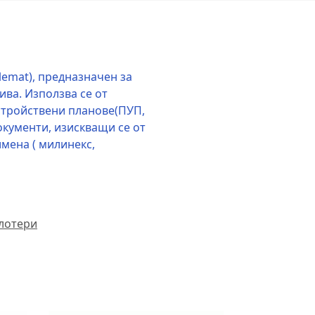
emat), предназначен за
ива. Използва се от
стройствени планове(ПУП,
документи, изискващи се от
мена ( милинекс,
плотери