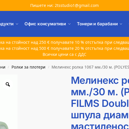
Пишете ни: 2tsstudio1@gmail.com
одукти
Офис консумативи
Тонери и барабани
ка на стойност над 250 € получавате 10 % отстъпка при следва
ка на стойност над 500 € получавате 20 % отстъпка при следва
Всички цени са с ДДС
они
Ролки за плотери
Мелинекс ролка 1067 мм./30 м. (POLYESTER FILMS Doub
/
/
Мелинекс р
мм./30 м. 
FILMS Doubl
шпула диам
мастиленос