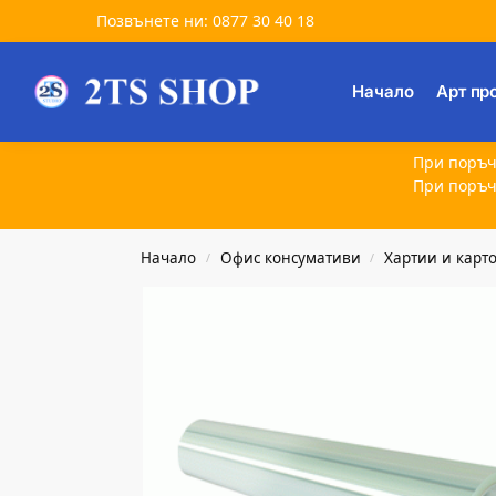
Позвънете ни: 0877 30 40 18
Търсене
Начало
Арт пр
При поръч
При поръч
Начало
Офис консумативи
Хартии и карт
/
/