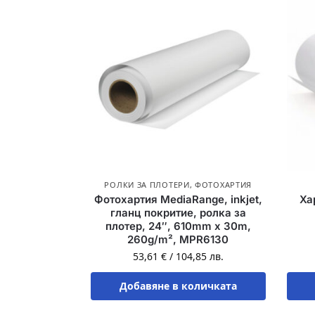
РОЛКИ ЗА ПЛОТЕРИ
,
ФОТОХАРТИЯ
Фотохартия MediaRange, inkjet,
Ха
гланц покритие, ролка за
плотер, 24″, 610mm х 30m,
260g/m², MPR6130
53,61
€
/
104,85
лв.
Добавяне в количката