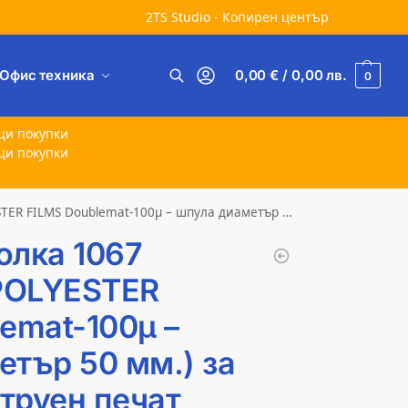
2TS Studio - Копирен център
Офис техника
0,00
€
/ 0,00
лв.
0
Търсене
щи покупки
щи покупки
lemat-100µ – шпула диаметър 50 мм.) за мастиленоструен печат
олка 1067
(POLYESTER
emat-100µ –
етър 50 мм.) за
труен печат