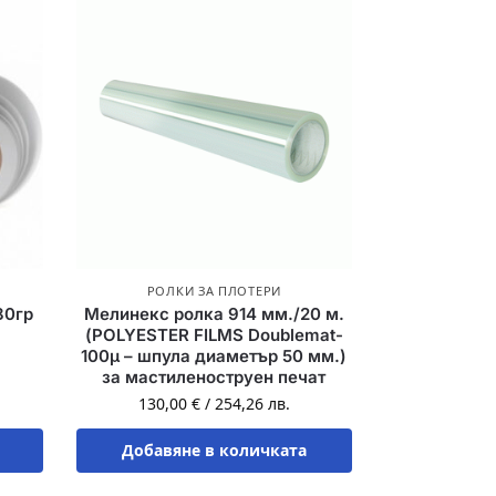
РОЛКИ ЗА ПЛОТЕРИ
80гр
Мелинекс ролка 914 мм./20 м.
(POLYESTER FILMS Doublemat-
100µ – шпула диаметър 50 мм.)
за мастиленоструен печат
130,00
€
/
254,26
лв.
Добавяне в количката