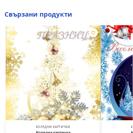
Свързани продукти
КОЛЕДНИ КАРТИЧКИ
К
Коледна картичка
К