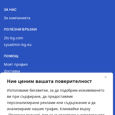
ЗА НАС
За компанията
ПОЛЕЗНИ ВРЪЗКИ
2ts-bg.com
sysadmin-bg.eu
ПОМОЩ
Моят профил
Доставка
Връщане на продукт
Ние ценим вашата поверителност
Политика за поверителност
Използваме бисквитки, за да подобрим изживяването
КОНТАКТИ
ви при сърфиране, да предоставяме
персонализирани реклами или съдържание и да
Местоположение
анализираме нашия трафик. Кликвайки върху
Контактна форма
„Приемам всички“, вие се съгласявате с използването