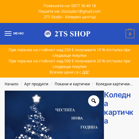
Позвънете ни: 0877 30 40 18
Пишете ни: 2tsstudio1@gmail.com
2TS Studio - Копирен център
МЕНЮ
0
При поръчка на стойност над 250 € получавате 10 % отстъпка при
следващи покупки
При поръчка на стойност над 500 € получавате 20 % отстъпка при
следващи покупки
Всички цени са с ДДС
Начало
Арт продукти
Покани и картички
Коледни картички
К
/
/
/
Коледн
а
картичк
а