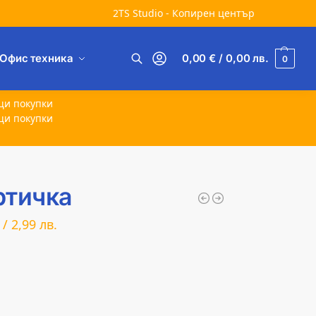
2TS Studio - Копирен център
Офис техника
0,00
€
/ 0,00
лв.
0
Търсене
щи покупки
щи покупки
ртичка
/
2,99
лв.