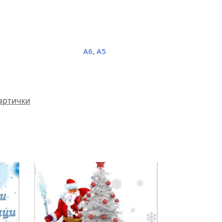
A6, A5
артички