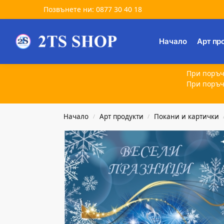
Позвънете ни: 0877 30 40 18
Търсене
Начало
Арт пр
При поръч
При поръч
Начало
Арт продукти
Покани и картички
/
/