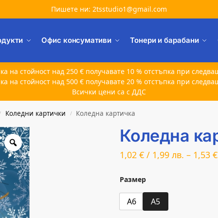
Пишете ни: 2tsstudio1@gmail.com
одукти
Офис консумативи
Тонери и барабани
ка на стойност над 250 € получавате 10 % отстъпка при следва
ка на стойност над 500 € получавате 20 % отстъпка при следва
Всички цени са с ДДС
Коледни картички
Коледна картичка
/
/
Коледна ка
1,02
€
/
1,99
лв.
–
1,53
€
Размер
A6
A5