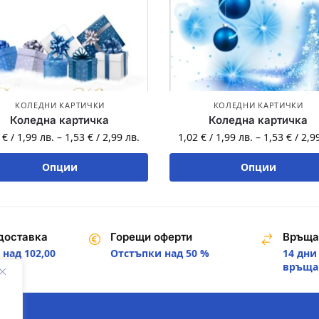
КОЛЕДНИ КАРТИЧКИ
КОЛЕДНИ КАРТИЧКИ
Коледна картичка
Коледна картичка
2
€
/
1,99
лв.
–
1,53
€
/
2,99
лв.
1,02
€
/
1,99
лв.
–
1,53
€
/
2,9
Опции
Опции
доставка
Горещи оферти
Връща
над 102,00
Отстъпки над 50 %
14 дни
.
връща