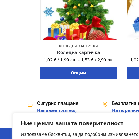
КОЛЕДНИ КАРТИЧКИ
Коледна картичка
1,02
€
/
1,99
лв.
–
1,53
€
/
2,99
лв.
1,0
Опции
Сигурно плащане
Безплатна 
Наложен платеж,
На поръчки 
Банков превод
€ / 200,00 лв
Ние ценим вашата поверителност
Използваме бисквитки, за да подобрим изживяването