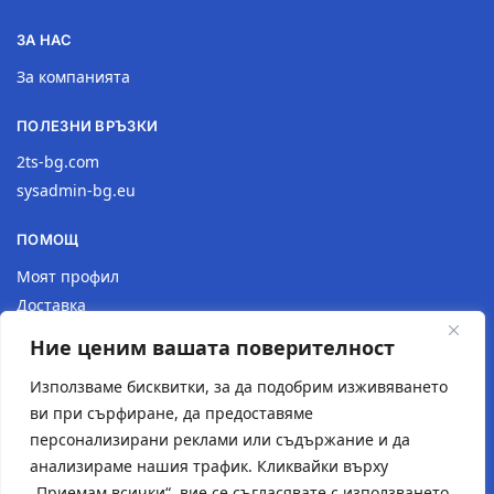
ЗА НАС
За компанията
ПОЛЕЗНИ ВРЪЗКИ
2ts-bg.com
sysadmin-bg.eu
ПОМОЩ
Моят профил
Доставка
Връщане на продукт
Ние ценим вашата поверителност
Политика за поверителност
Използваме бисквитки, за да подобрим изживяването
КОНТАКТИ
ви при сърфиране, да предоставяме
персонализирани реклами или съдържание и да
Местоположение
анализираме нашия трафик. Кликвайки върху
Контактна форма
„Приемам всички“, вие се съгласявате с използването