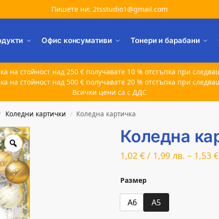
Пишете ни: 2tsstudio1@gmail.com
одукти
Офис консумативи
Тонери и барабани
ка на стойност над 250 € получавате 10 % отстъпка при следва
ка на стойност над 500 € получавате 20 % отстъпка при следва
Всички цени са с ДДС
Коледни картички
Коледна картичка
/
/
Коледна ка
1,02
€
/
1,99
лв.
–
1,53
€
Размер
A6
A5