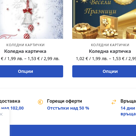
КОЛЕДНИ КАРТИЧКИ
КОЛЕДНИ КАРТИЧКИ
Коледна картичка
Коледна картичка
2
€
/
1,99
лв.
–
1,53
€
/
2,99
лв.
1,02
€
/
1,99
лв.
–
1,53
€
/
2,9
Опции
Опции
доставка
Горещи оферти
Връща
над 102,00
Отстъпки над 50 %
14 дни
.
връща