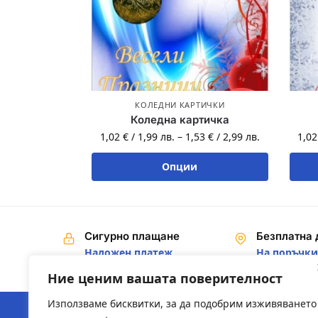
КОЛЕДНИ КАРТИЧКИ
Коледна картичка
1,02
€
/
1,99
лв.
–
1,53
€
/
2,99
лв.
1,0
Опции
Сигурно плащане
Безплатна 
Наложен платеж,
На поръчки 
Банков превод
€ / 200,00 лв
Ние ценим вашата поверителност
Използваме бисквитки, за да подобрим изживяването