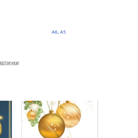
A6, A5
артички