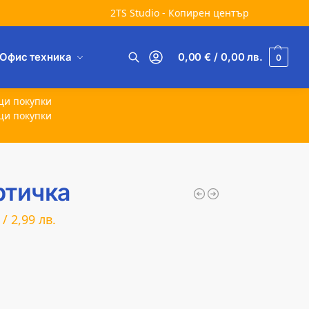
2TS Studio - Копирен център
Офис техника
0,00
€
/ 0,00
лв.
0
Търсене
щи покупки
щи покупки
ртичка
/
2,99
лв.