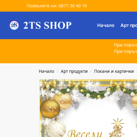
Позвънете ни: 0877 30 40 18
Търсене
Начало
Арт пр
При поръч
При поръч
Начало
Арт продукти
Покани и картички
/
/