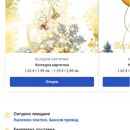
КОЛЕДНИ КАРТИЧКИ
К
Коледна картичка
К
1,02
€
/
1,99
лв.
–
1,53
€
/
2,99
лв.
1,02
€
Опции
Сигурно плащане
Наложен платеж, Банков превод
Безплатна доставка