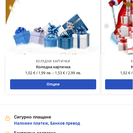
КОЛЕДНИ КАРТИЧКИ
К
Коледна картичка
К
1,02
€
/
1,99
лв.
–
1,53
€
/
2,99
лв.
1,02
€
Опции
Сигурно плащане
Наложен платеж, Банков превод
Безплатна доставка