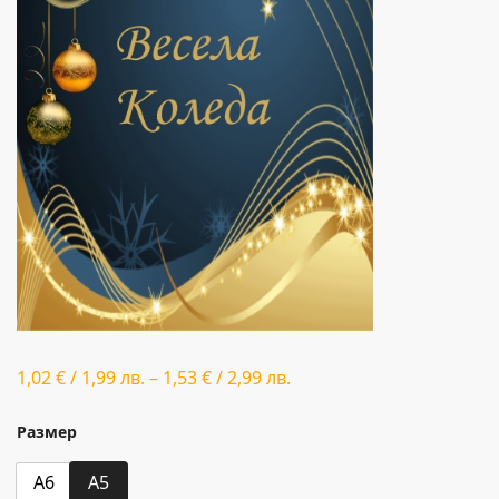
1,02
€
/
1,99
лв.
–
1,53
€
/
2,99
лв.
Размер
A6
A5