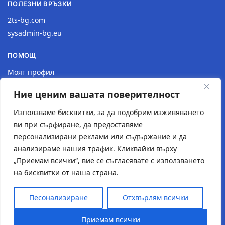
ПОЛЕЗНИ ВРЪЗКИ
2ts-bg.com
sysadmin-bg.eu
ПОМОЩ
Моят профил
Доставка
Ние ценим вашата поверителност
Връщане на продукт
Политика за поверителност
Използваме бисквитки, за да подобрим изживяването
ви при сърфиране, да предоставяме
КОНТАКТИ
персонализирани реклами или съдържание и да
анализираме нашия трафик. Кликвайки върху
Местоположение
„Приемам всички“, вие се съгласявате с използването
Контактна форма
на бисквитки от наша страна.
Имейл: 2tsstudio1@gmail.com
Тел.: 0877 30 40 18
Песонализиране
Отхвърлям всички
© Създаден от
2TS Studio
Приемам всички