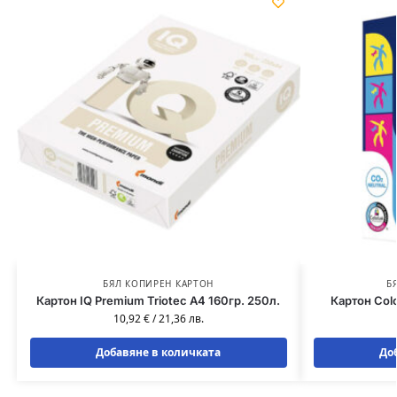
БЯЛ КОПИРЕН КАРТОН
Б
Картон IQ Premium Triotec A4 160гр. 250л.
Картон Colo
10,92
€
/
21,36
лв.
Добавяне в количката
До