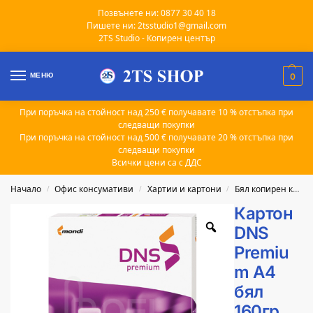
Позвънете ни: 0877 30 40 18
Пишете ни: 2tsstudio1@gmail.com
2TS Studio - Копирен център
МЕНЮ
0
При поръчка на стойност над 250 € получавате 10 % отстъпка при
следващи покупки
При поръчка на стойност над 500 € получавате 20 % отстъпка при
следващи покупки
Всички цени са с ДДС
Начало
Офис консумативи
Хартии и картони
Бял копирен картон
/
/
/
Картон
DNS
Premiu
m A4
бял
160гр.