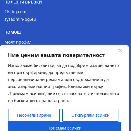
ПОЛЕЗНИ ВРЪЗКИ
2ts-bg.com
sysadmin-bg.eu
ПОМОЩ
Моят профил
Доставка
Ние ценим вашата поверителност
Връщане на продукт
Политика за поверителност
Използваме бисквитки, за да подобрим изживяването
ви при сърфиране, да предоставяме
КОНТАКТИ
персонализирани реклами или съдържание и да
анализираме нашия трафик. Кликвайки върху
Местоположение
„Приемам всички“, вие се съгласявате с използването
Контактна форма
на бисквитки от наша страна.
Имейл: 2tsstudio1@gmail.com
Тел.: 0877 30 40 18
Песонализиране
Отхвърлям всички
© Създаден от
2TS Studio
Приемам всички