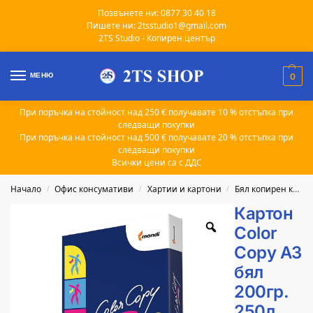
Позвънете ни: 0877 30 40 18
Пишете ни: 2tsstudio1@gmail.com
2TS Studio - Копирен център
МЕНЮ
0
При поръчка на стойност над 250 € получавате 10 % отстъпка при
следващи покупки
При поръчка на стойност над 500 € получавате 20 % отстъпка при
следващи покупки
Всички цени са с ДДС
Начало
Офис консумативи
Хартии и картони
Бял копирен картон
/
/
/
Картон
Color
Copy A3
бял
200гр.
250л.