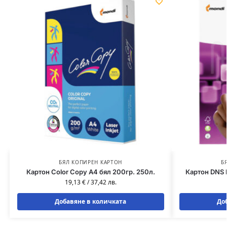
БЯЛ КОПИРЕН КАРТОН
Б
Картон Color Copy A4 бял 200гр. 250л.
Картон DNS 
19,13
€
/
37,42
лв.
Добавяне в количката
До