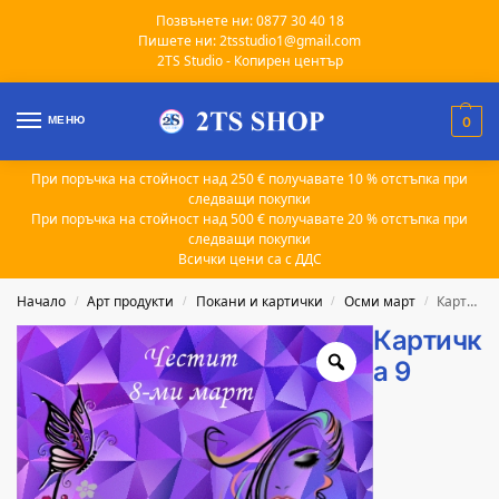
Позвънете ни: 0877 30 40 18
Пишете ни: 2tsstudio1@gmail.com
2TS Studio - Копирен център
МЕНЮ
0
При поръчка на стойност над 250 € получавате 10 % отстъпка при
следващи покупки
При поръчка на стойност над 500 € получавате 20 % отстъпка при
следващи покупки
Всички цени са с ДДС
Начало
Арт продукти
Покани и картички
Осми март
Картичка 9
/
/
/
/
Картичк
а 9