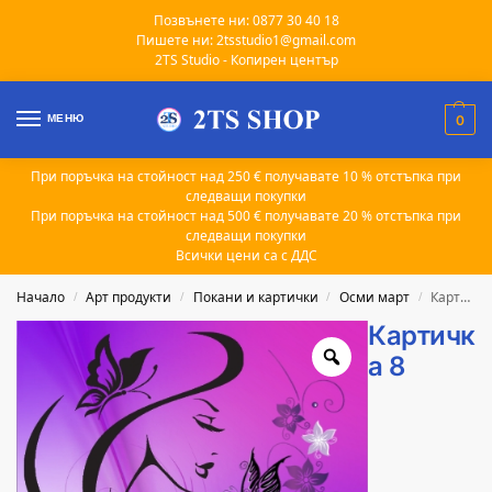
Позвънете ни: 0877 30 40 18
Пишете ни: 2tsstudio1@gmail.com
2TS Studio - Копирен център
МЕНЮ
0
При поръчка на стойност над 250 € получавате 10 % отстъпка при
следващи покупки
При поръчка на стойност над 500 € получавате 20 % отстъпка при
следващи покупки
Всички цени са с ДДС
Начало
Арт продукти
Покани и картички
Осми март
Картичка 8
/
/
/
/
Картичк
а 8