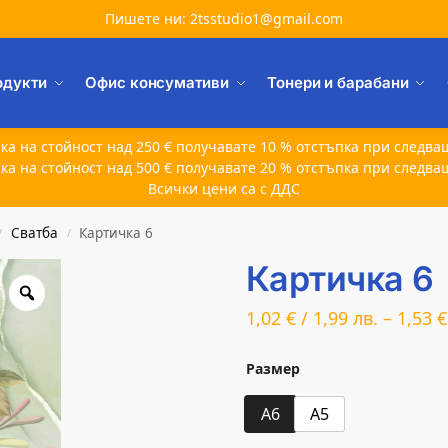
Пишете ни: 2tsstudio1@gmail.com
одукти
Офис консумативи
Тонери и барабани
ка на стойност над 250 € получавате 10 % отстъпка при следва
ка на стойност над 500 € получавате 20 % отстъпка при следва
Всички цени са с ДДС
Сватба
Картичка 6
/
/
Картичка 6
1,02
€
/
1,99
лв.
–
1,53
€
Размер
A6
A5