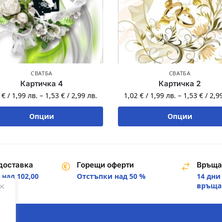
СВАТБА
СВАТБА
Картичка 4
Картичка 2
2
€
/
1,99
лв.
–
1,53
€
/
2,99
лв.
1,02
€
/
1,99
лв.
–
1,53
€
/
2,9
Опции
Опции
доставка
Горещи оферти
Връща
над 102,00
Отстъпки над 50 %
14 дни
.
връща