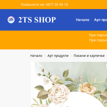
Позвънете ни: 0877 30 40 18
Търсене
Начало
Арт пр
При поръч
При поръч
Начало
Арт продукти
Покани и картички
/
/