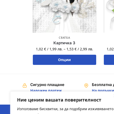
СВАТБА
Картичка 3
1,02
€
/
1,99
лв.
–
1,53
€
/
2,99
лв.
1,0
Опции
Сигурно плащане
Безплатна 
Наложен платеж,
На поръчки 
Банков превод
€ / 200,00 лв
Ние ценим вашата поверителност
Използваме бисквитки, за да подобрим изживяването