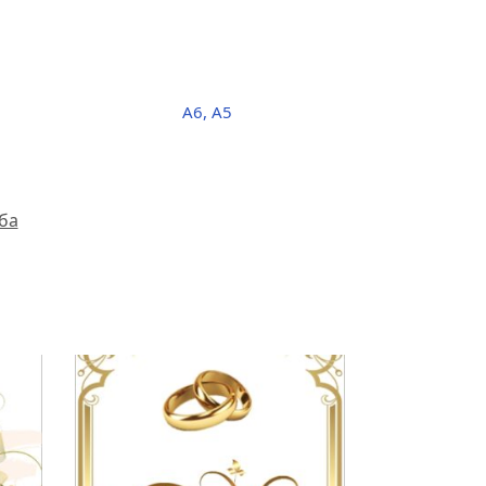
A6, A5
ба