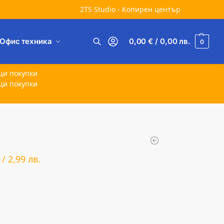
2TS Studio - Копирен център
Офис техника
0,00
€
/ 0,00
лв.
0
Търсене
щи покупки
щи покупки
/
2,99
лв.