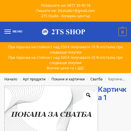
Позвънете ни: 0877 30 40 18
Пишете ни: 2tsstudio1@gmail.com
2TS Studio - Копирен център
МЕНЮ
0
При поръчка на стойност над 250 € получавате 10 % отстъпка при
следващи покупки
При поръчка на стойност над 500 € получавате 20 % отстъпка при
следващи покупки
Всички цени са с ДДС
Начало
Арт продукти
Покани и картички
Сватба
Картичка 1
/
/
/
/
Картичк
а 1