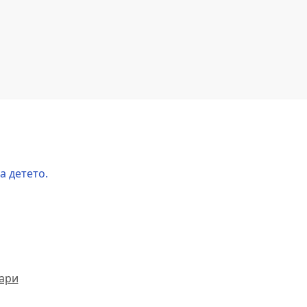
а детето.
ари