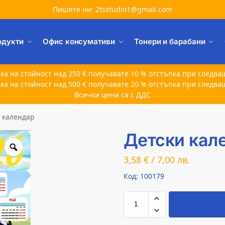
Пишете ни: 2tsstudio1@gmail.com
одукти
Офис консумативи
Тонери и барабани
ка на стойност над 250 € получавате 10 % отстъпка при следва
ка на стойност над 500 € получавате 20 % отстъпка при следва
Всички цени са с ДДС
и календар
Детски кал
3,58
€
/
7,00
лв.
Код: 100179