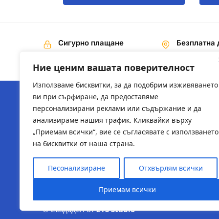
Сигурно плащане
Безплатна 
Наложен платеж,
На поръчки 
Банков превод
€ / 200,00 лв
Ние ценим вашата поверителност
Използваме бисквитки, за да подобрим изживяването
ви при сърфиране, да предоставяме
персонализирани реклами или съдържание и да
ЗА НАС
ПОЛЕЗН
анализираме нашия трафик. Кликвайки върху
„Приемам всички“, вие се съгласявате с използването
За компанията
2ts-bg.
на бисквитки от наша страна.
sysadmi
Песонализиране
Отхвърлям всички
Приемам всички
© Създаден от
2TS Studio