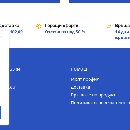
доставка
Горещи оферти
Връща
над 102,00
Отстъпки над 50 %
14 дни
.
връща
И ВРЪЗКИ
ПОМОЩ
com
Моят профил
n-bg.eu
Доставка
Връщане на продукт
Политика за поверителнос