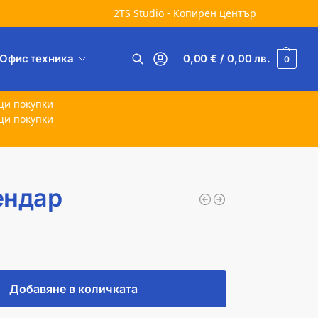
2TS Studio - Копирен център
Офис техника
0,00
€
/ 0,00
лв.
0
Търсене
щи покупки
щи покупки
ендар
Добавяне в количката