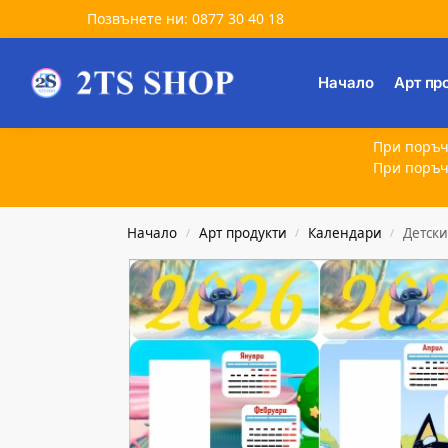
Позвънете ни: 0877 30 40 18
Търсене
Начало
Арт пр
При поръч
При поръч
Начало
Арт продукти
Календари
Детск
/
/
/