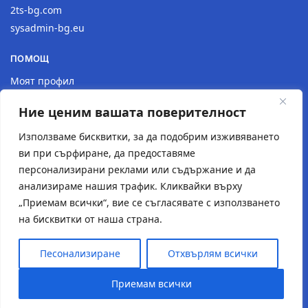
2ts-bg.com
sysadmin-bg.eu
ПОМОЩ
Моят профил
Доставка
Ние ценим вашата поверителност
Връщане на продукт
Политика за поверителност
Използваме бисквитки, за да подобрим изживяването
ви при сърфиране, да предоставяме
КОНТАКТИ
персонализирани реклами или съдържание и да
анализираме нашия трафик. Кликвайки върху
Местоположение
„Приемам всички“, вие се съгласявате с използването
Контактна форма
на бисквитки от наша страна.
Имейл: 2tsstudio1@gmail.com
Тел.: 0877 30 40 18
Песонализиране
Отхвърлям всички
© Създаден от
2TS Studio
Приемам всички