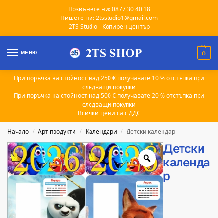
Позвънете ни: 0877 30 40 18
Пишете ни: 2tsstudio1@gmail.com
2TS Studio - Копирен център
МЕНЮ
0
При поръчка на стойност над 250 € получавате 10 % отстъпка при
следващи покупки
При поръчка на стойност над 500 € получавате 20 % отстъпка при
следващи покупки
Всички цени са с ДДС
Начало
Арт продукти
Календари
Детски календар
/
/
/
Детски
календа
р