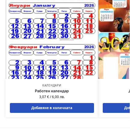
КАЛЕНДАРИ
Работен календар
3,07
€
/
6,00
лв.
Добавяне в количката
До