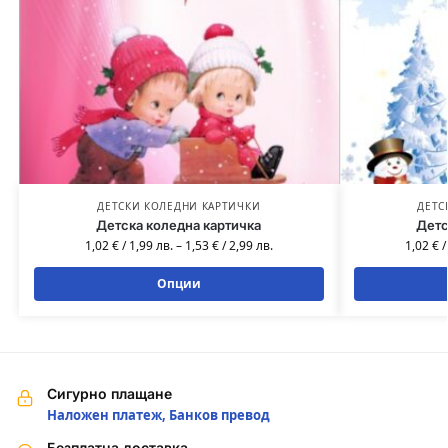
ДЕТСКИ КОЛЕДНИ КАРТИЧКИ
ДЕТС
Детска коледна картичка
Детс
1,02
€
/
1,99
лв.
–
1,53
€
/
2,99
лв.
1,02
€
Опции
Сигурно плащане
Наложен платеж, Банков превод
Безплатна доставка