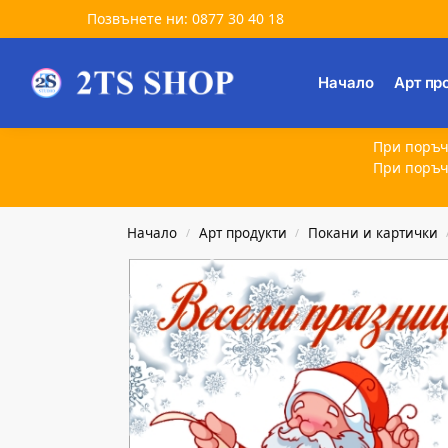
Позвънете ни: 0877 30 40 18
Търсене
Начало
Арт пр
При поръч
При поръч
Начало
Арт продукти
Покани и картички
/
/