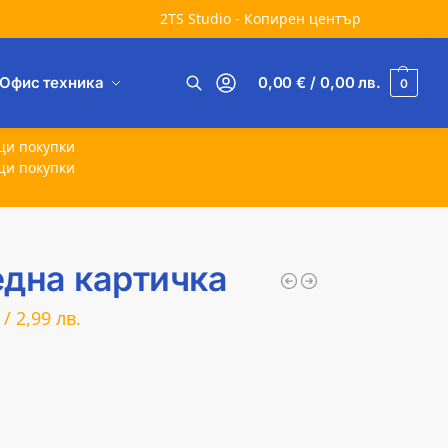
2TS Studio - Копирен център
Офис техника
0,00
€
/ 0,00
лв.
0
Търсене
щи покупки
щи покупки
една картичка
/
2,99
лв.