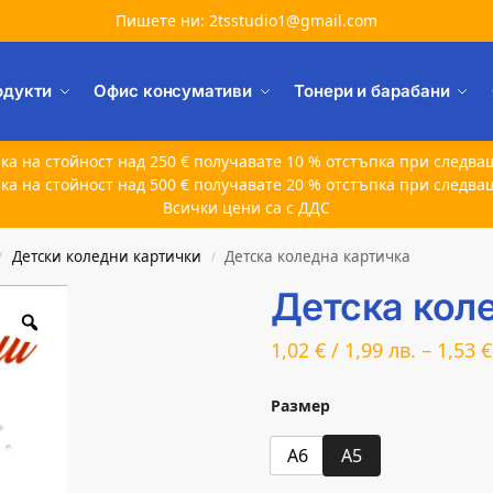
Пишете ни: 2tsstudio1@gmail.com
одукти
Офис консумативи
Тонери и барабани
ка на стойност над 250 € получавате 10 % отстъпка при следва
ка на стойност над 500 € получавате 20 % отстъпка при следва
Всички цени са с ДДС
Детски коледни картички
Детска коледна картичка
/
/
Детска кол
1,02
€
/
1,99
лв.
–
1,53
€
Размер
A6
A5