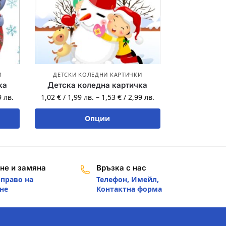
И
ДЕТСКИ КОЛЕДНИ КАРТИЧКИ
ка
Детска коледна картичка
9
лв.
1,02
€
/
1,99
лв.
–
1,53
€
/
2,99
лв.
Опции
не и замяна
Връзка с нас
 право на
Телефон, Имейл,
не
Контактна форма