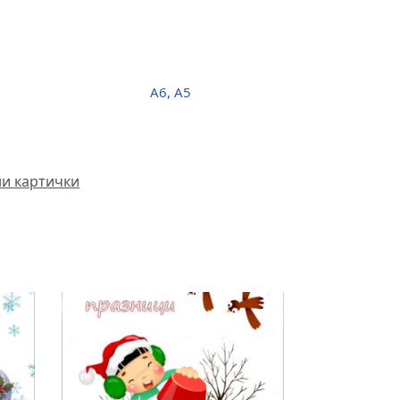
A6, A5
ни картички