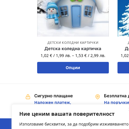
ДЕТСКИ КОЛЕДНИ КАРТИЧКИ
Детска коледна картичка
Д
1,02
€
/
1,99
лв.
–
1,53
€
/
2,99
лв.
1,0
Опции
Сигурно плащане
Безплатна 
Наложен платеж,
На поръчки 
Банков превод
€ / 200,00 лв
Ние ценим вашата поверителност
Използваме бисквитки, за да подобрим изживяването