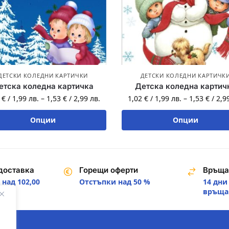
ДЕТСКИ КОЛЕДНИ КАРТИЧКИ
ДЕТСКИ КОЛЕДНИ КАРТИЧК
етска коледна картичка
Детска коледна картич
2
€
/
1,99
лв.
–
1,53
€
/
2,99
лв.
1,02
€
/
1,99
лв.
–
1,53
€
/
2,9
Опции
Опции
доставка
Горещи оферти
Връща
над 102,00
Отстъпки над 50 %
14 дни
.
връща