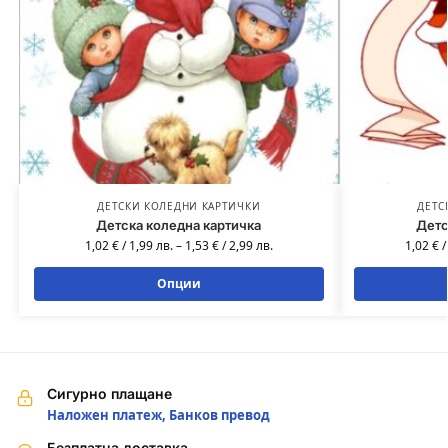
ДЕТСКИ КОЛЕДНИ КАРТИЧКИ
ДЕТС
Детска коледна картичка
Детс
1,02
€
/
1,99
лв.
–
1,53
€
/
2,99
лв.
1,02
€
Опции
Сигурно плащане
Наложен платеж, Банков превод
Безплатна доставка