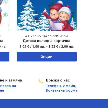
И
ДЕТСКИ КОЛЕДНИ КАРТИЧКИ
ка
Детска коледна картичка
9
лв.
1,02
€
/
1,99
лв.
–
1,53
€
/
2,99
лв.
Опции
не и замяна
Връзка с нас
 право на
Телефон, Имейл,
не
Контактна форма