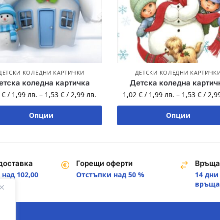
ДЕТСКИ КОЛЕДНИ КАРТИЧКИ
ДЕТСКИ КОЛЕДНИ КАРТИЧК
етска коледна картичка
Детска коледна картич
2
€
/
1,99
лв.
–
1,53
€
/
2,99
лв.
1,02
€
/
1,99
лв.
–
1,53
€
/
2,9
Опции
Опции
доставка
Горещи оферти
Връща
над 102,00
Отстъпки над 50 %
14 дни
.
връща