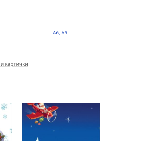
A6, A5
ни картички