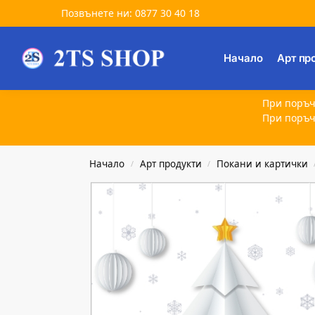
Позвънете ни: 0877 30 40 18
Търсене
Начало
Арт пр
При поръч
При поръч
Начало
Арт продукти
Покани и картички
/
/