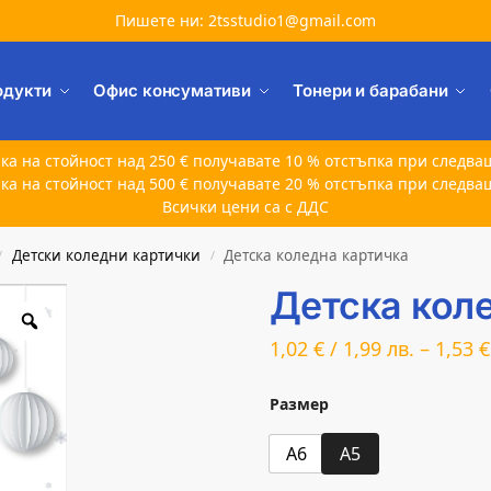
Пишете ни: 2tsstudio1@gmail.com
одукти
Офис консумативи
Тонери и барабани
ка на стойност над 250 € получавате 10 % отстъпка при следва
ка на стойност над 500 € получавате 20 % отстъпка при следва
Всички цени са с ДДС
Детски коледни картички
Детска коледна картичка
/
/
Детска кол
1,02
€
/
1,99
лв.
–
1,53
€
Размер
A6
A5