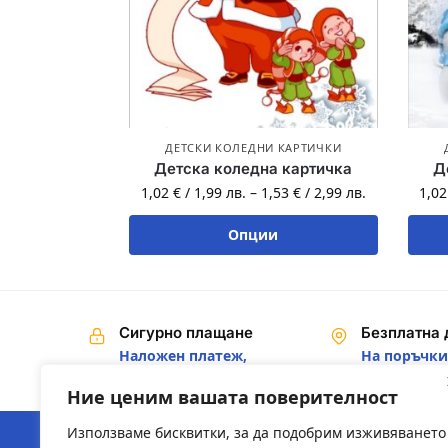
ДЕТСКИ КОЛЕДНИ КАРТИЧКИ
Детска коледна картичка
Д
1,02
€
/
1,99
лв.
–
1,53
€
/
2,99
лв.
1,0
Опции
Сигурно плащане
Безплатна 
Наложен платеж,
На поръчки 
Банков превод
€ / 200,00 лв
Ние ценим вашата поверителност
Използваме бисквитки, за да подобрим изживяването