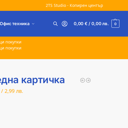
2TS Studio - Копирен център
Офис техника
0,00
€
/ 0,00
лв.
0
Търсене
щи покупки
щи покупки
една картичка
/
2,99
лв.