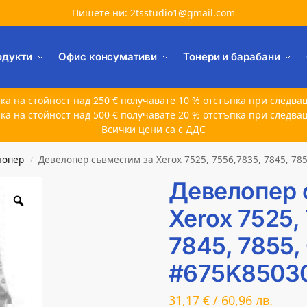
Пишете ни: 2tsstudio1@gmail.com
одукти
Офис консумативи
Тонери и барабани
ка на стойност над 250 € получавате 10 % отстъпка при следва
ка на стойност над 500 € получавате 20 % отстъпка при следва
Всички цени са с ДДС
лопер
Девелопер съвместим за Xerox 7525, 7556,7835, 7845, 78
/
Девелопер 
Xerox 7525,
7845, 7855
#675K8503
31,17
€
/
60,96
лв.