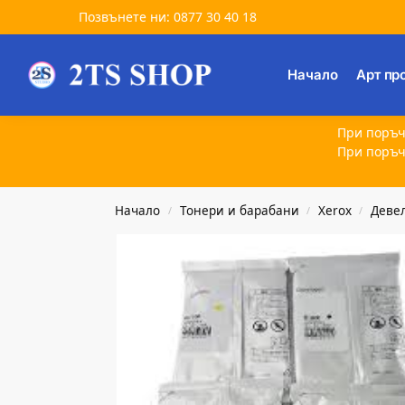
Позвънете ни: 0877 30 40 18
Търсене
Начало
Арт пр
При поръч
При поръч
Начало
Тонери и барабани
Xerox
Деве
/
/
/