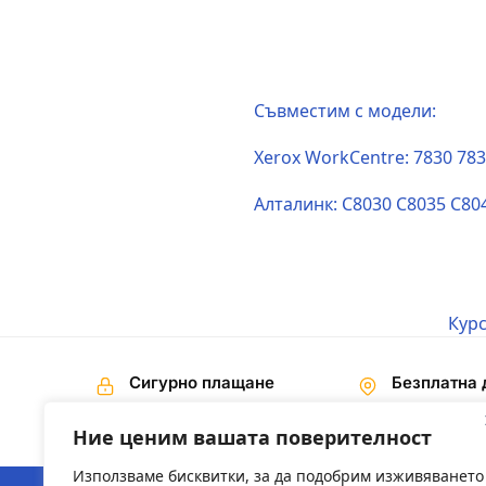
Съвместим с модели:
Xerox WorkCentre: 7830 783
Алталинк: C8030 C8035 C80
Курс
Сигурно плащане
Безплатна 
Наложен платеж,
На поръчки 
Банков превод
€ / 200,00 лв
Ние ценим вашата поверителност
Използваме бисквитки, за да подобрим изживяването