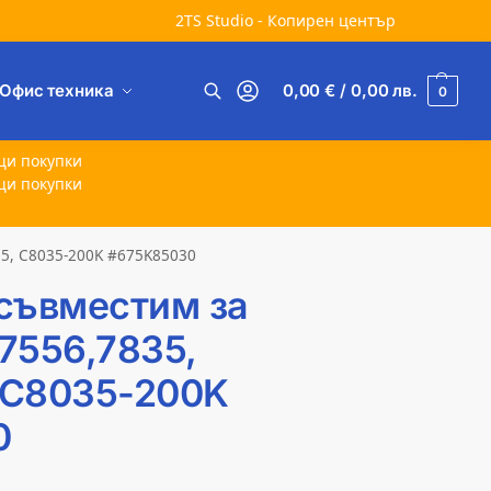
2TS Studio - Копирен център
Офис техника
0,00
€
/ 0,00
лв.
0
Търсене
щи покупки
щи покупки
55, C8035-200K #675K85030
съвместим за
 7556,7835,
, C8035-200K
0