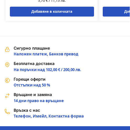
5,70
€
/
11,15
лв.
Добавяне в количката
До
Сигурно плащане
Наложен платеж, Банков превод
Безплатна доставка
На поръчки над 102,00 € / 200,00 лв.
Горещи оферти
Отстъпки над 50 %
Връщане и замяна
14 дни право на връщане
Връзка с нас
Телефон, Имейл, Контактна форма