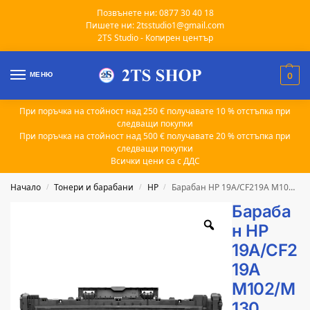
Позвънете ни: 0877 30 40 18
Пишете ни: 2tsstudio1@gmail.com
2TS Studio - Копирен център
МЕНЮ
0
При поръчка на стойност над 250 € получавате 10 % отстъпка при
следващи покупки
При поръчка на стойност над 500 € получавате 20 % отстъпка при
следващи покупки
Всички цени са с ДДС
Начало
Тонери и барабани
HP
Барабан HP 19A/CF219A M102/M130 съвместим 10k
/
/
/
Бараба
н HP
19A/CF2
19A
M102/M
130