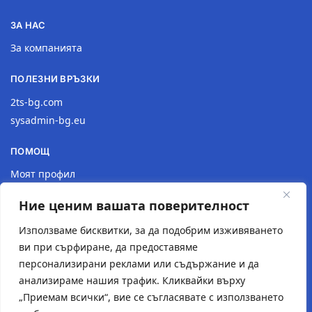
ЗА НАС
За компанията
ПОЛЕЗНИ ВРЪЗКИ
2ts-bg.com
sysadmin-bg.eu
ПОМОЩ
Моят профил
Доставка
Ние ценим вашата поверителност
Връщане на продукт
Политика за поверителност
Използваме бисквитки, за да подобрим изживяването
ви при сърфиране, да предоставяме
КОНТАКТИ
персонализирани реклами или съдържание и да
анализираме нашия трафик. Кликвайки върху
Местоположение
„Приемам всички“, вие се съгласявате с използването
Контактна форма