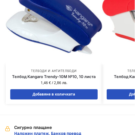
ТЕЛБОДИ И АНТИТЕЛБОДИ
ТЕЛ
Телбод Kangaro Trendy-10M №10, 10 листа
Телбод Ka
1,46
€
/
2,86
лв.
Добавяне в количката
До
Сигурно плащане
Наложен платеж, Банков превод