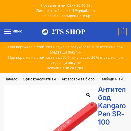
Позвънете ни: 0877 30 40 18
Пишете ни: 2tsstudio1@gmail.com
2TS Studio - Копирен център
МЕНЮ
0
При поръчка на стойност над 250 € получавате 10 % отстъпка при
следващи покупки
При поръчка на стойност над 500 € получавате 20 % отстъпка при
следващи покупки
Всички цени са с ДДС
Начало
Офис консумативи
Аксесоари за бюро
Телбоди и антителбоди
/
/
/
Антител
бод
Kangaro
Pen SR-
100